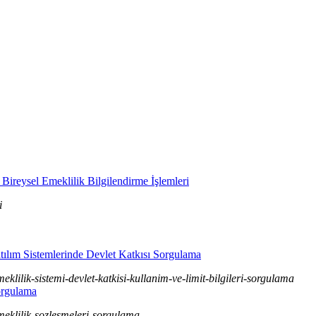
ireysel Emeklilik Bilgilendirme İşlemleri
i
ılım Sistemlerinde Devlet Katkısı Sorgulama
eklilik-sistemi-devlet-katkisi-kullanim-ve-limit-bilgileri-sorgulama
orgulama
emeklilik-sozlesmeleri-sorgulama