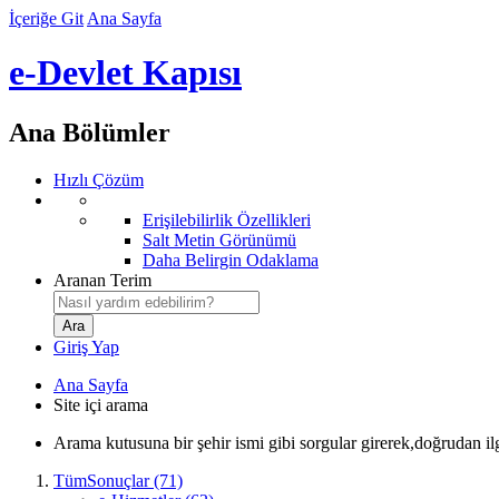
İçeriğe Git
Ana Sayfa
e-Devlet Kapısı
Ana Bölümler
Hızlı Çözüm
Erişilebilirlik Özellikleri
Salt Metin Görünümü
Daha Belirgin Odaklama
Aranan Terim
Giriş Yap
Ana Sayfa
Site içi arama
Arama kutusuna bir şehir ismi gibi sorgular girerek,doğrudan ilgi
TümSonuçlar (71)