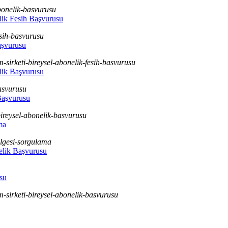
abonelik-basvurusu
elik Fesih Başvurusu
esih-basvurusu
aşvurusu
m-sirketi-bireysel-abonelik-fesih-basvurusu
elik Başvurusu
basvurusu
Başvurusu
bireysel-abonelik-basvurusu
ma
belgesi-sorgulama
elik Başvurusu
su
m-sirketi-bireysel-abonelik-basvurusu