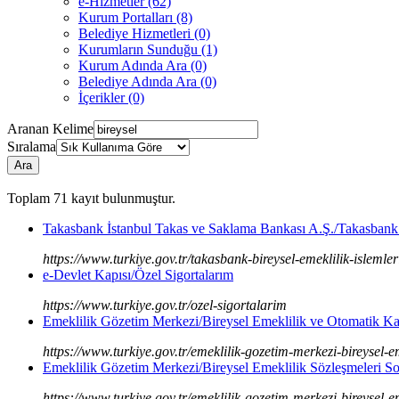
e-Hizmetler (62)
Kurum Portalları (8)
Belediye Hizmetleri (0)
Kurumların Sunduğu (1)
Kurum Adında Ara (0)
Belediye Adında Ara (0)
İçerikler (0)
Aranan Kelime
Sıralama
Ara
Toplam
71
kayıt bulunmuştur.
Takasbank İstanbul Takas ve Saklama Bankası A.Ş./Takasbank B
https://www.turkiye.gov.tr/takasbank-bireysel-emeklilik-islemler
e-Devlet Kapısı/Özel Sigortalarım
https://www.turkiye.gov.tr/ozel-sigortalarim
Emeklilik Gözetim Merkezi/Bireysel Emeklilik ve Otomatik Kat
https://www.turkiye.gov.tr/emeklilik-gozetim-merkezi-bireysel-em
Emeklilik Gözetim Merkezi/Bireysel Emeklilik Sözleşmeleri S
https://www.turkiye.gov.tr/emeklilik-gozetim-merkezi-bireysel-