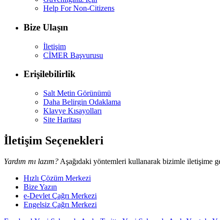
Help For Non-Citizens
Bize Ulaşın
İletişim
CİMER Başvurusu
Erişilebilirlik
Salt Metin Görünümü
Daha Belirgin Odaklama
Klavye Kısayolları
Site Haritası
İletişim Seçenekleri
Yardım mı lazım?
Aşağıdaki yöntemleri kullanarak bizimle iletişime ge
Hızlı Çözüm Merkezi
Bize Yazın
e-Devlet Çağrı Merkezi
Engelsiz Çağrı Merkezi