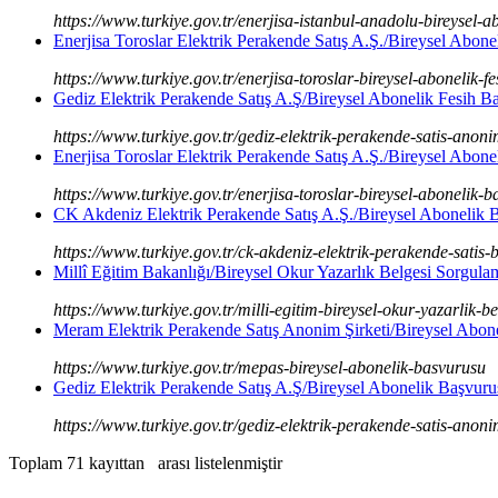
https://www.turkiye.gov.tr/enerjisa-istanbul-anadolu-bireysel-
Enerjisa Toroslar Elektrik Perakende Satış A.Ş./Bireysel Abon
https://www.turkiye.gov.tr/enerjisa-toroslar-bireysel-abonelik-f
Gediz Elektrik Perakende Satış A.Ş/Bireysel Abonelik Fesih B
https://www.turkiye.gov.tr/gediz-elektrik-perakende-satis-anoni
Enerjisa Toroslar Elektrik Perakende Satış A.Ş./Bireysel Abon
https://www.turkiye.gov.tr/enerjisa-toroslar-bireysel-abonelik-
CK Akdeniz Elektrik Perakende Satış A.Ş./Bireysel Abonelik 
https://www.turkiye.gov.tr/ck-akdeniz-elektrik-perakende-satis-
Millî Eğitim Bakanlığı/Bireysel Okur Yazarlık Belgesi Sorgula
https://www.turkiye.gov.tr/milli-egitim-bireysel-okur-yazarlik-
Meram Elektrik Perakende Satış Anonim Şirketi/Bireysel Abon
https://www.turkiye.gov.tr/mepas-bireysel-abonelik-basvurusu
Gediz Elektrik Perakende Satış A.Ş/Bireysel Abonelik Başvuru
https://www.turkiye.gov.tr/gediz-elektrik-perakende-satis-anoni
Toplam 71 kayıttan
arası listelenmiştir