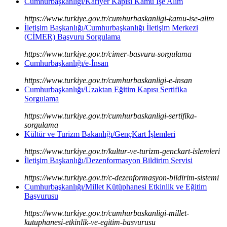
Cumhurbaşkanlığı/Kariyer Kapısı Kamu İşe Alım
https://www.turkiye.gov.tr/cumhurbaskanligi-kamu-ise-alim
İletişim Başkanlığı/Cumhurbaşkanlığı İletişim Merkezi
(CİMER) Başvuru Sorgulama
https://www.turkiye.gov.tr/cimer-basvuru-sorgulama
Cumhurbaşkanlığı/e-İnsan
https://www.turkiye.gov.tr/cumhurbaskanligi-e-insan
Cumhurbaşkanlığı/Uzaktan Eğitim Kapısı Sertifika
Sorgulama
https://www.turkiye.gov.tr/cumhurbaskanligi-sertifika-
sorgulama
Kültür ve Turizm Bakanlığı/GençKart İşlemleri
https://www.turkiye.gov.tr/kultur-ve-turizm-genckart-islemleri
İletişim Başkanlığı/Dezenformasyon Bildirim Servisi
https://www.turkiye.gov.tr/c-dezenformasyon-bildirim-sistemi
Cumhurbaşkanlığı/Millet Kütüphanesi Etkinlik ve Eğitim
Başvurusu
https://www.turkiye.gov.tr/cumhurbaskanligi-millet-
kutuphanesi-etkinlik-ve-egitim-basvurusu