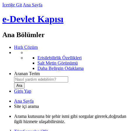
İçeriğe Git
Ana Sayfa
e-Devlet Kapısı
Ana Bölümler
Hızlı Çözüm
Erişilebilirlik Özellikleri
Salt Metin Görünümü
Daha Belirgin Odaklama
Aranan Terim
Giriş Yap
Ana Sayfa
Site içi arama
Arama kutusuna bir şehir ismi gibi sorgular girerek,doğrudan
ilgili hizmete ulaşabilirsiniz.