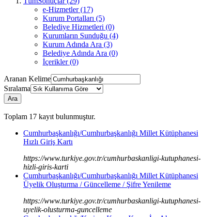
TümSonuçlar (29)
e-Hizmetler (17)
Kurum Portalları (5)
Belediye Hizmetleri (0)
Kurumların Sunduğu (4)
Kurum Adında Ara (3)
Belediye Adında Ara (0)
İçerikler (0)
Aranan Kelime
Sıralama
Ara
Toplam
17
kayıt bulunmuştur.
Cumhurbaşkanlığı/Cumhurbaşkanlığı Millet Kütüphanesi
Hızlı Giriş Kartı
https://www.turkiye.gov.tr/cumhurbaskanligi-kutuphanesi-
hizli-giris-karti
Cumhurbaşkanlığı/Cumhurbaşkanlığı Millet Kütüphanesi
Üyelik Oluşturma / Güncelleme / Şifre Yenileme
https://www.turkiye.gov.tr/cumhurbaskanligi-kutuphanesi-
uyelik-olusturma-guncelleme