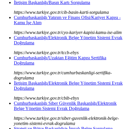
İletişim Başkanlığı/Basın Kartı Sorgulama
https://www.turkiye.gov.tr/cib-basin-karti-sorgulama
Cumhurbaşkanlığı Yatırım ve Finans Ofisi/Kariyer Kapısı -
Kamu İşe Alım
https://www.turkiye.gov.tr/cyo-kariyer-kapisi-kamu-ise-alim
Cumhurbaşkanlığı/Elektronik Belge Yönetim Sistemi Evrak
Doğrulama
https://www.turkiye.gov.tr/tccb-ebys
Cumhurbaşkanlığı/Uzaktan Eğitim Kapısı Sertifika
Doğrulama
https://www.turkiye.gov.tr/cumhurbaskanligi-sertifika-
dogrulama
İletişim Başkanlığı/Elektronik Belge Yönetim Sistemi Evrak
Doğrulama
https://www.turkiye.gov.tr/cbib-ebys
Cumhurbaşkanlığı Siber Güvenlik Başkanlığı/Elektronik
Belge Yönetim Sistemi Evrak Doğrulama
https://www.turkiye.gov.tr/siber-guvenlik-elektronik-belge-
yonetim-sistemi-evrak-dogrulama
Strateji ve Bütçe Başkanlığı/e-İmzalı Belge Sorgulama