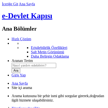
İçeriğe Git
Ana Sayfa
e-Devlet Kapısı
Ana Bölümler
Hızlı Çözüm
Erişilebilirlik Özellikleri
Salt Metin Görünümü
Daha Belirgin Odaklama
Aranan Terim
Giriş Yap
Ana Sayfa
Site içi arama
Arama kutusuna bir şehir ismi gibi sorgular girerek,doğrudan
ilgili hizmete ulaşabilirsiniz.