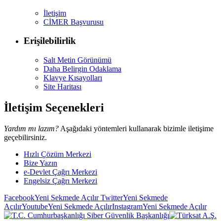
İletişim
CİMER Başvurusu
Erişilebilirlik
Salt Metin Görünümü
Daha Belirgin Odaklama
Klavye Kısayolları
Site Haritası
İletişim Seçenekleri
Yardım mı lazım?
Aşağıdaki yöntemleri kullanarak bizimle iletişime
geçebilirsiniz.
Hızlı Çözüm Merkezi
Bize Yazın
e-Devlet Çağrı Merkezi
Engelsiz Çağrı Merkezi
Facebook
Yeni Sekmede Açılır
Twitter
Yeni Sekmede
Açılır
Youtube
Yeni Sekmede Açılır
Instagram
Yeni Sekmede Açılır