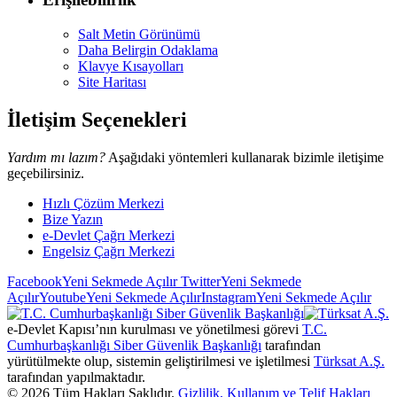
Salt Metin Görünümü
Daha Belirgin Odaklama
Klavye Kısayolları
Site Haritası
İletişim Seçenekleri
Yardım mı lazım?
Aşağıdaki yöntemleri kullanarak bizimle iletişime
geçebilirsiniz.
Hızlı Çözüm Merkezi
Bize Yazın
e-Devlet Çağrı Merkezi
Engelsiz Çağrı Merkezi
Facebook
Yeni Sekmede Açılır
Twitter
Yeni Sekmede
Açılır
Youtube
Yeni Sekmede Açılır
Instagram
Yeni Sekmede Açılır
e-Devlet Kapısı’nın kurulması ve yönetilmesi görevi
T.C.
Cumhurbaşkanlığı Siber Güvenlik Başkanlığı
tarafından
yürütülmekte olup, sistemin geliştirilmesi ve işletilmesi
Türksat A.Ş.
tarafından yapılmaktadır.
©
2026
Tüm Hakları Saklıdır.
Gizlilik, Kullanım ve Telif Hakları