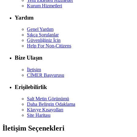
Yeni Eklenen Hizmetler
Kurum Hizmetleri
Yardım
Genel Yardım
Sıkça Sorulanlar
Güvenliğiniz İçin
Help For Non-Citizens
Bize Ulaşın
İletişim
CİMER Başvurusu
Erişilebilirlik
Salt Metin Görünümü
Daha Belirgin Odaklama
Klavye Kısayolları
Site Haritası
İletişim Seçenekleri