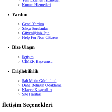
Yeni Eklenen Hizmetler
Kurum Hizmetleri
Yardım
Genel Yardım
Sıkça Sorulanlar
Güvenliğiniz İçin
Help For Non-Citizens
Bize Ulaşın
İletişim
CİMER Başvurusu
Erişilebilirlik
Salt Metin Görünümü
Daha Belirgin Odaklama
Klavye Kısayolları
Site Haritası
İletişim Seçenekleri