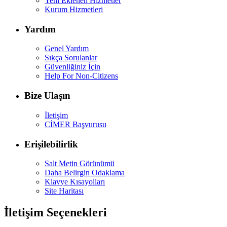
Yeni Eklenen Hizmetler
Kurum Hizmetleri
Yardım
Genel Yardım
Sıkça Sorulanlar
Güvenliğiniz İçin
Help For Non-Citizens
Bize Ulaşın
İletişim
CİMER Başvurusu
Erişilebilirlik
Salt Metin Görünümü
Daha Belirgin Odaklama
Klavye Kısayolları
Site Haritası
İletişim Seçenekleri