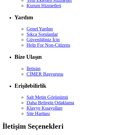
Yeni Eklenen Hizmetler
Kurum Hizmetleri
Yardım
Genel Yardım
Sıkça Sorulanlar
Güvenliğiniz İçin
Help For Non-Citizens
Bize Ulaşın
İletişim
CİMER Başvurusu
Erişilebilirlik
Salt Metin Görünümü
Daha Belirgin Odaklama
Klavye Kısayolları
Site Haritası
İletişim Seçenekleri