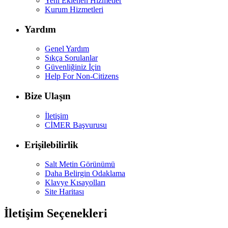
Yeni Eklenen Hizmetler
Kurum Hizmetleri
Yardım
Genel Yardım
Sıkça Sorulanlar
Güvenliğiniz İçin
Help For Non-Citizens
Bize Ulaşın
İletişim
CİMER Başvurusu
Erişilebilirlik
Salt Metin Görünümü
Daha Belirgin Odaklama
Klavye Kısayolları
Site Haritası
İletişim Seçenekleri