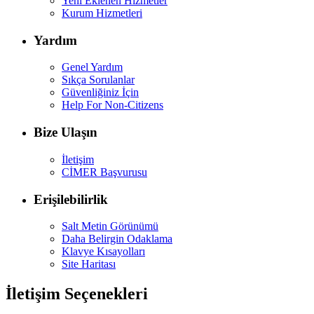
Yeni Eklenen Hizmetler
Kurum Hizmetleri
Yardım
Genel Yardım
Sıkça Sorulanlar
Güvenliğiniz İçin
Help For Non-Citizens
Bize Ulaşın
İletişim
CİMER Başvurusu
Erişilebilirlik
Salt Metin Görünümü
Daha Belirgin Odaklama
Klavye Kısayolları
Site Haritası
İletişim Seçenekleri