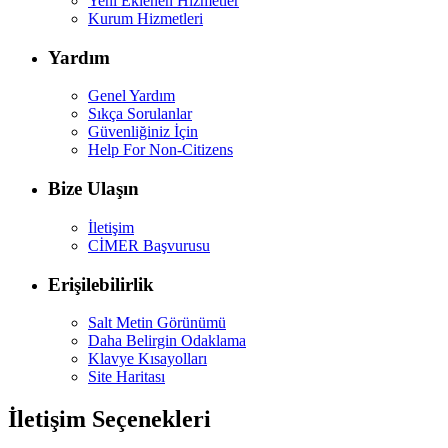
Yeni Eklenen Hizmetler
Kurum Hizmetleri
Yardım
Genel Yardım
Sıkça Sorulanlar
Güvenliğiniz İçin
Help For Non-Citizens
Bize Ulaşın
İletişim
CİMER Başvurusu
Erişilebilirlik
Salt Metin Görünümü
Daha Belirgin Odaklama
Klavye Kısayolları
Site Haritası
İletişim Seçenekleri