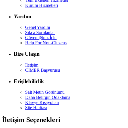
Yeni Eklenen Hizmetler
Kurum Hizmetleri
Yardım
Genel Yardım
Sıkça Sorulanlar
Güvenliğiniz İçin
Help For Non-Citizens
Bize Ulaşın
İletişim
CİMER Başvurusu
Erişilebilirlik
Salt Metin Görünümü
Daha Belirgin Odaklama
Klavye Kısayolları
Site Haritası
İletişim Seçenekleri