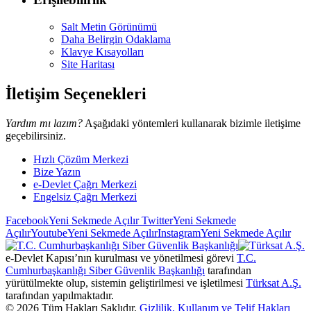
Salt Metin Görünümü
Daha Belirgin Odaklama
Klavye Kısayolları
Site Haritası
İletişim Seçenekleri
Yardım mı lazım?
Aşağıdaki yöntemleri kullanarak bizimle iletişime
geçebilirsiniz.
Hızlı Çözüm Merkezi
Bize Yazın
e-Devlet Çağrı Merkezi
Engelsiz Çağrı Merkezi
Facebook
Yeni Sekmede Açılır
Twitter
Yeni Sekmede
Açılır
Youtube
Yeni Sekmede Açılır
Instagram
Yeni Sekmede Açılır
e-Devlet Kapısı’nın kurulması ve yönetilmesi görevi
T.C.
Cumhurbaşkanlığı Siber Güvenlik Başkanlığı
tarafından
yürütülmekte olup, sistemin geliştirilmesi ve işletilmesi
Türksat A.Ş.
tarafından yapılmaktadır.
©
2026
Tüm Hakları Saklıdır.
Gizlilik, Kullanım ve Telif Hakları