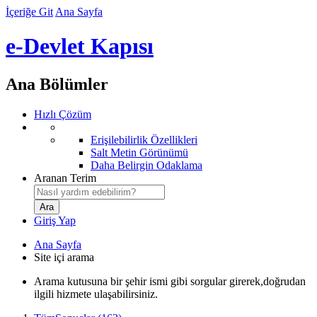
İçeriğe Git
Ana Sayfa
e-Devlet Kapısı
Ana Bölümler
Hızlı Çözüm
Erişilebilirlik Özellikleri
Salt Metin Görünümü
Daha Belirgin Odaklama
Aranan Terim
Giriş Yap
Ana Sayfa
Site içi arama
Arama kutusuna bir şehir ismi gibi sorgular girerek,doğrudan
ilgili hizmete ulaşabilirsiniz.