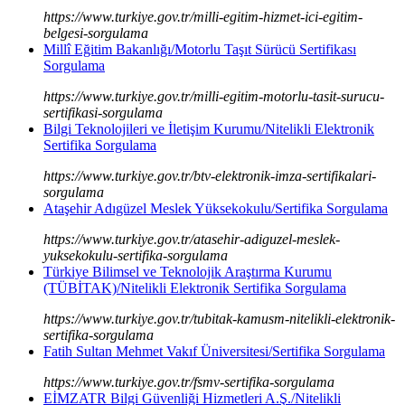
https://www.turkiye.gov.tr/milli-egitim-hizmet-ici-egitim-
belgesi-sorgulama
Millî Eğitim Bakanlığı/Motorlu Taşıt Sürücü Sertifikası
Sorgulama
https://www.turkiye.gov.tr/milli-egitim-motorlu-tasit-surucu-
sertifikasi-sorgulama
Bilgi Teknolojileri ve İletişim Kurumu/Nitelikli Elektronik
Sertifika Sorgulama
https://www.turkiye.gov.tr/btv-elektronik-imza-sertifikalari-
sorgulama
Ataşehir Adıgüzel Meslek Yüksekokulu/Sertifika Sorgulama
https://www.turkiye.gov.tr/atasehir-adiguzel-meslek-
yuksekokulu-sertifika-sorgulama
Türkiye Bilimsel ve Teknolojik Araştırma Kurumu
(TÜBİTAK)/Nitelikli Elektronik Sertifika Sorgulama
https://www.turkiye.gov.tr/tubitak-kamusm-nitelikli-elektronik-
sertifika-sorgulama
Fatih Sultan Mehmet Vakıf Üniversitesi/Sertifika Sorgulama
https://www.turkiye.gov.tr/fsmv-sertifika-sorgulama
EİMZATR Bilgi Güvenliği Hizmetleri A.Ş./Nitelikli