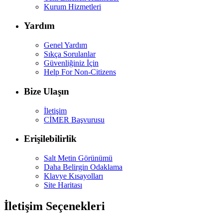
Kurum Hizmetleri
Yardım
Genel Yardım
Sıkça Sorulanlar
Güvenliğiniz İçin
Help For Non-Citizens
Bize Ulaşın
İletişim
CİMER Başvurusu
Erişilebilirlik
Salt Metin Görünümü
Daha Belirgin Odaklama
Klavye Kısayolları
Site Haritası
İletişim Seçenekleri