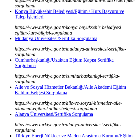
https://www.turkiye.gov.tr/istanbul-gedik-universitesi-sertifika-
sorgulama
Konya Büyükşehir Belediyesi/Eğitim / Kurs Başvuru ve
Talep İşlemleri
https://www.turkiye.gov.tr/konya-buyuksehir-belediyesi-
egitim-kurs-bilgisi-sorgulama
Mudanya Üniversitesi/Sertifika Sorgulama
https://www.turkiye.gov.tr/mudanya-universitesi-sertifika-
sorgulama
Cumhurbaşkanlığı/Uzaktan Eğitim Kapısı Sertifika
Sorgulama
https://www.turkiye.gov.tr/cumhurbaskanligi-sertifika-
sorgulama
Aile ve Sosyal Hizmetler Bakanlığı/Aile Akademi Eğitim
Katılım Belgesi Sorgulama
https://www.turkiye.gov.tr/aile-ve-sosyal-hizmetler-aile-
akademi-egitim-katilim-belgesi-sorgulama
Alanya Üniversitesi/Sertifika Sorgulama
https://www.turkiye.gov.tr/alanya-universitesi-sertifika-
sorgulama
Türkiye Enerji Nükleer ve Maden Araştırma Kurumu/Eğitim