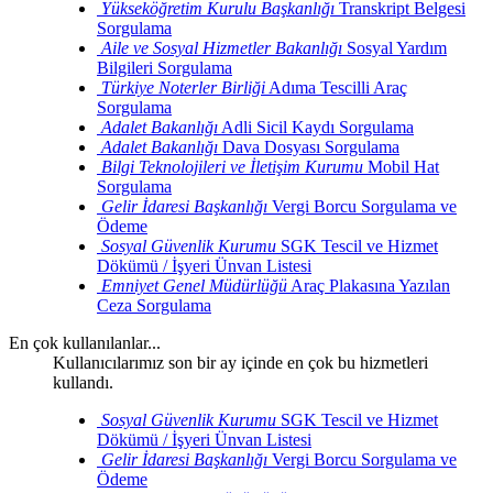
Yükseköğretim Kurulu Başkanlığı
Transkript Belgesi
Sorgulama
Aile ve Sosyal Hizmetler Bakanlığı
Sosyal Yardım
Bilgileri Sorgulama
Türkiye Noterler Birliği
Adıma Tescilli Araç
Sorgulama
Adalet Bakanlığı
Adli Sicil Kaydı Sorgulama
Adalet Bakanlığı
Dava Dosyası Sorgulama
Bilgi Teknolojileri ve İletişim Kurumu
Mobil Hat
Sorgulama
Gelir İdaresi Başkanlığı
Vergi Borcu Sorgulama ve
Ödeme
Sosyal Güvenlik Kurumu
SGK Tescil ve Hizmet
Dökümü / İşyeri Ünvan Listesi
Emniyet Genel Müdürlüğü
Araç Plakasına Yazılan
Ceza Sorgulama
En çok kullanılanlar...
Kullanıcılarımız son bir ay içinde en çok bu hizmetleri
kullandı.
Sosyal Güvenlik Kurumu
SGK Tescil ve Hizmet
Dökümü / İşyeri Ünvan Listesi
Gelir İdaresi Başkanlığı
Vergi Borcu Sorgulama ve
Ödeme