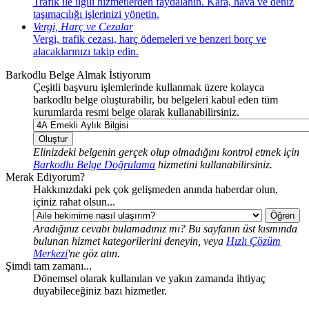
Trafik ile ilgili hizmetlerden faydalanın. Kara, hava ve deniz
taşımacılığı işlerinizi yönetin.
Vergi, Harç ve Cezalar
Vergi, trafik cezası, harç ödemeleri ve benzeri borç ve
alacaklarınızı takip edin.
Barkodlu Belge Almak İstiyorum
Çeşitli başvuru işlemlerinde kullanmak üzere kolayca
barkodlu belge oluşturabilir, bu belgeleri kabul eden tüm
kurumlarda resmi belge olarak kullanabilirsiniz.
Oluştur
Elinizdeki belgenin gerçek olup olmadığını kontrol etmek için
Barkodlu Belge Doğrulama
hizmetini kullanabilirsiniz.
Merak Ediyorum?
Hakkınızdaki pek çok gelişmeden anında haberdar olun,
içiniz rahat olsun...
Öğren
Aradığınız cevabı bulamadınız mı? Bu sayfanın üst kısmında
bulunan hizmet kategorilerini deneyin, veya
Hızlı Çözüm
Merkezi
'ne göz atın.
Şimdi tam zamanı...
Dönemsel olarak kullanılan ve yakın zamanda ihtiyaç
duyabileceğiniz bazı hizmetler.