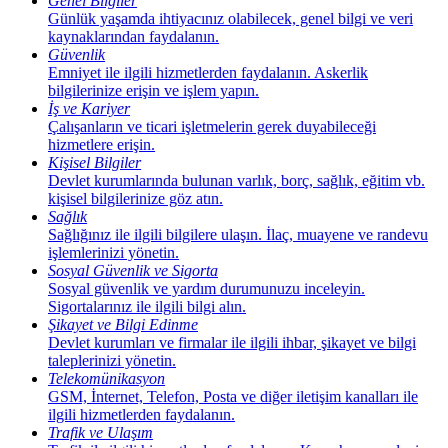
Genel Bilgiler
Günlük yaşamda ihtiyacınız olabilecek, genel bilgi ve veri
kaynaklarından faydalanın.
Güvenlik
Emniyet ile ilgili hizmetlerden faydalanın. Askerlik
bilgilerinize erişin ve işlem yapın.
İş ve Kariyer
Çalışanların ve ticari işletmelerin gerek duyabileceği
hizmetlere erişin.
Kişisel Bilgiler
Devlet kurumlarında bulunan varlık, borç, sağlık, eğitim vb.
kişisel bilgilerinize göz atın.
Sağlık
Sağlığınız ile ilgili bilgilere ulaşın. İlaç, muayene ve randevu
işlemlerinizi yönetin.
Sosyal Güvenlik ve Sigorta
Sosyal güvenlik ve yardım durumunuzu inceleyin.
Sigortalarınız ile ilgili bilgi alın.
Şikayet ve Bilgi Edinme
Devlet kurumları ve firmalar ile ilgili ihbar, şikayet ve bilgi
taleplerinizi yönetin.
Telekomünikasyon
GSM, İnternet, Telefon, Posta ve diğer iletişim kanalları ile
ilgili hizmetlerden faydalanın.
Trafik ve Ulaşım