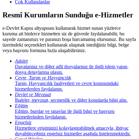
Çok Kullanılanlar
Resmî Kurumların Sunduğu e-Hizmetler
e-Devlet Kapısı altyapısını kullanarak hizmet sunan yüzlerce
kuruma ait binlerce hizmetten siz de güvenle faydalanabilir, bu
sayede zamanınızı ve paranızı boşa harcamamış olursunuz. Bu sayfa
üzerindeki seçenekleri kullanarak ulaşmak istediğiniz bilgi, belge
veya başvuru formuna hızla ulaşabilirsiniz.
Adalet
Davalarınız ve diğer adli dosyalarınız ile ilgili işlem yapın,
dosya detaylarına ulaşın.
Çevre, Tarım ve Hayvancılık
Tarım, Hayvancılık faaliyetleri ve çevre konusundaki
hizmetlerden faydalanın.
Devlet ve Mevzuat
İhaleler, mevzuat, seçmenlik ve diğer konularda bilgi alın.
Eğitim
Eğitim, burslar ve sınavlar ile ilgili bilgi ve başvuru
hizmetlerinden faydalanın.
Engelsiz
Hizmetlere erişiminizi kolaylaştırabilmek amacıyla, ihtiyaç
duyabileceğiniz engelsiz hizmetler aşağıda listelenmektedir.