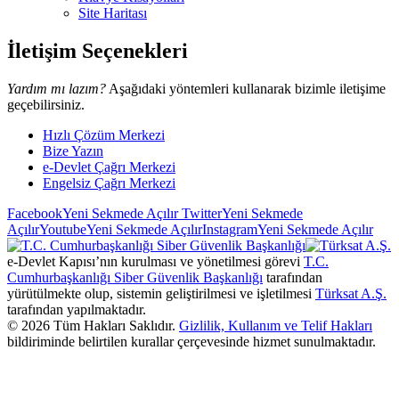
Site Haritası
İletişim Seçenekleri
Yardım mı lazım?
Aşağıdaki yöntemleri kullanarak bizimle iletişime
geçebilirsiniz.
Hızlı Çözüm Merkezi
Bize Yazın
e-Devlet Çağrı Merkezi
Engelsiz Çağrı Merkezi
Facebook
Yeni Sekmede Açılır
Twitter
Yeni Sekmede
Açılır
Youtube
Yeni Sekmede Açılır
Instagram
Yeni Sekmede Açılır
e-Devlet Kapısı’nın kurulması ve yönetilmesi görevi
T.C.
Cumhurbaşkanlığı Siber Güvenlik Başkanlığı
tarafından
yürütülmekte olup, sistemin geliştirilmesi ve işletilmesi
Türksat A.Ş.
tarafından yapılmaktadır.
©
2026
Tüm Hakları Saklıdır.
Gizlilik, Kullanım ve Telif Hakları
bildiriminde belirtilen kurallar çerçevesinde hizmet sunulmaktadır.