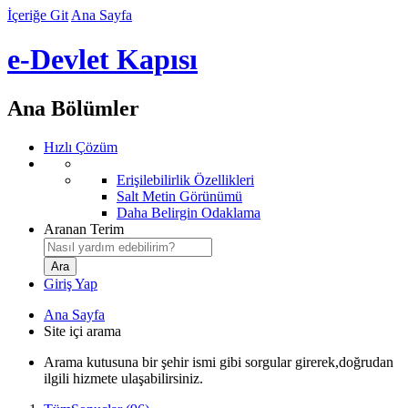
İçeriğe Git
Ana Sayfa
e-Devlet Kapısı
Ana Bölümler
Hızlı Çözüm
Erişilebilirlik Özellikleri
Salt Metin Görünümü
Daha Belirgin Odaklama
Aranan Terim
Giriş Yap
Ana Sayfa
Site içi arama
Arama kutusuna bir şehir ismi gibi sorgular girerek,doğrudan
ilgili hizmete ulaşabilirsiniz.