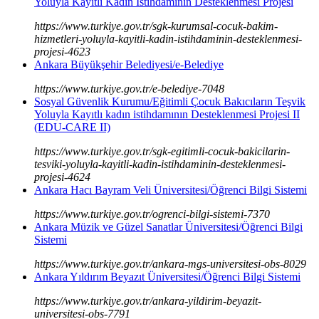
Yoluyla Kayıtlı Kadın İstihdamının Desteklenmesi Projesi
https://www.turkiye.gov.tr/sgk-kurumsal-cocuk-bakim-
hizmetleri-yoluyla-kayitli-kadin-istihdaminin-desteklenmesi-
projesi-4623
Ankara Büyükşehir Belediyesi/e-Belediye
https://www.turkiye.gov.tr/e-belediye-7048
Sosyal Güvenlik Kurumu/Eğitimli Çocuk Bakıcıların Teşvik
Yoluyla Kayıtlı kadın istihdamının Desteklenmesi Projesi II
(EDU-CARE II)
https://www.turkiye.gov.tr/sgk-egitimli-cocuk-bakicilarin-
tesviki-yoluyla-kayitli-kadin-istihdaminin-desteklenmesi-
projesi-4624
Ankara Hacı Bayram Veli Üniversitesi/Öğrenci Bilgi Sistemi
https://www.turkiye.gov.tr/ogrenci-bilgi-sistemi-7370
Ankara Müzik ve Güzel Sanatlar Üniversitesi/Öğrenci Bilgi
Sistemi
https://www.turkiye.gov.tr/ankara-mgs-universitesi-obs-8029
Ankara Yıldırım Beyazıt Üniversitesi/Öğrenci Bilgi Sistemi
https://www.turkiye.gov.tr/ankara-yildirim-beyazit-
universitesi-obs-7791