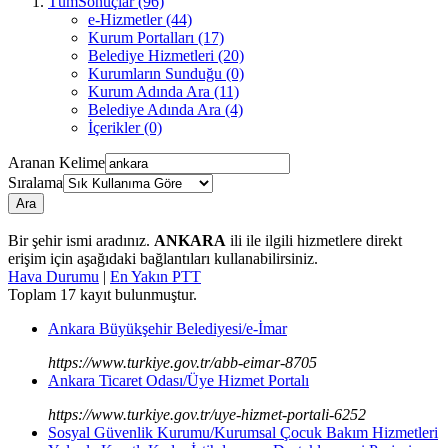
TümSonuçlar (96)
e-Hizmetler (44)
Kurum Portalları (17)
Belediye Hizmetleri (20)
Kurumların Sunduğu (0)
Kurum Adında Ara (11)
Belediye Adında Ara (4)
İçerikler (0)
Aranan Kelime
Sıralama
Ara
Bir şehir ismi aradınız.
ANKARA
ili ile ilgili hizmetlere direkt
erişim için aşağıdaki bağlantıları kullanabilirsiniz.
Hava Durumu
|
En Yakın PTT
Toplam
17
kayıt bulunmuştur.
Ankara Büyükşehir Belediyesi/e-İmar
https://www.turkiye.gov.tr/abb-eimar-8705
Ankara Ticaret Odası/Üye Hizmet Portalı
https://www.turkiye.gov.tr/uye-hizmet-portali-6252
Sosyal Güvenlik Kurumu/Kurumsal Çocuk Bakım Hizmetleri