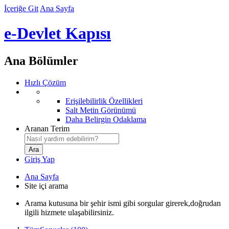
İçeriğe Git
Ana Sayfa
e-Devlet Kapısı
Ana Bölümler
Hızlı Çözüm
Erişilebilirlik Özellikleri
Salt Metin Görünümü
Daha Belirgin Odaklama
Aranan Terim
Giriş Yap
Ana Sayfa
Site içi arama
Arama kutusuna bir şehir ismi gibi sorgular girerek,doğrudan
ilgili hizmete ulaşabilirsiniz.