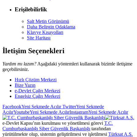
Erişilebilirlik
Salt Metin Görünümü
Daha Belirgin Odaklama
Klavye Kısayolları
Site Haritası
İletişim Seçenekleri
Yardım mı lazım?
Aşağıdaki yöntemleri kullanarak bizimle iletişime
geçebilirsiniz.
Hızlı Çözüm Merkezi
Bize Yazın
e-Devlet Çağrı Merkezi
Engelsiz Çağrı Merkezi
Facebook
Yeni Sekmede Açılır
Twitter
Yeni Sekmede
Açılır
Youtube
Yeni Sekmede Açılır
Instagram
Yeni Sekmede Açılır
e-Devlet Kapısı’nın kurulması ve yönetilmesi görevi
T.C.
Cumhurbaşkanlığı Siber Güvenlik Başkanlığı
tarafından
yürütülmekte olup, sistemin geliştirilmesi ve işletilmesi
Türksat A.Ş.