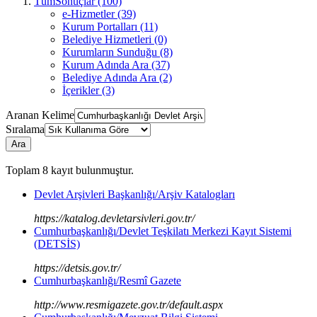
TümSonuçlar (100)
e-Hizmetler (39)
Kurum Portalları (11)
Belediye Hizmetleri (0)
Kurumların Sunduğu (8)
Kurum Adında Ara (37)
Belediye Adında Ara (2)
İçerikler (3)
Aranan Kelime
Sıralama
Ara
Toplam
8
kayıt bulunmuştur.
Devlet Arşivleri Başkanlığı/Arşiv Katalogları
https://katalog.devletarsivleri.gov.tr/
Cumhurbaşkanlığı/Devlet Teşkilatı Merkezi Kayıt Sistemi
(DETSİS)
https://detsis.gov.tr/
Cumhurbaşkanlığı/Resmî Gazete
http://www.resmigazete.gov.tr/default.aspx