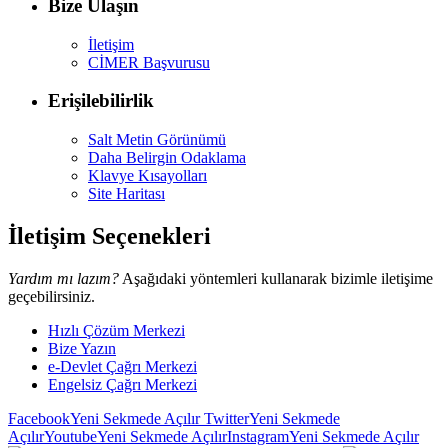
Bize Ulaşın
İletişim
CİMER Başvurusu
Erişilebilirlik
Salt Metin Görünümü
Daha Belirgin Odaklama
Klavye Kısayolları
Site Haritası
İletişim Seçenekleri
Yardım mı lazım?
Aşağıdaki yöntemleri kullanarak bizimle iletişime
geçebilirsiniz.
Hızlı Çözüm Merkezi
Bize Yazın
e-Devlet Çağrı Merkezi
Engelsiz Çağrı Merkezi
Facebook
Yeni Sekmede Açılır
Twitter
Yeni Sekmede
Açılır
Youtube
Yeni Sekmede Açılır
Instagram
Yeni Sekmede Açılır