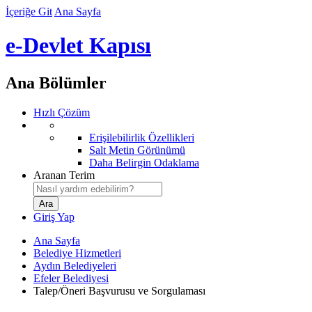
İçeriğe Git
Ana Sayfa
e-Devlet Kapısı
Ana Bölümler
Hızlı Çözüm
Erişilebilirlik Özellikleri
Salt Metin Görünümü
Daha Belirgin Odaklama
Aranan Terim
Giriş Yap
Ana Sayfa
Belediye Hizmetleri
Aydın Belediyeleri
Efeler Belediyesi
Talep/Öneri Başvurusu ve Sorgulaması