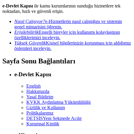
e-Devlet Kapısı
ile kamu kurumlarının sunduğu hizmetlere tek
noktadan, hızlı ve güvenli erişin.
Nasıl Çalışıyor?
e-Hizmetlerin nasıl çalıştığını ve sistemin
genel mimarisini öğrenin.
Erişilebilirlik
Engelli bireyler için kullanımı kolaylaştıran
özelliklerimizi inceleyin.
Yüksek Güvenlik
Kişisel bilgilerinizin korunması için aldığımız
önlemleri inceleyin.
Sayfa Sonu Bağlantıları
e-Devlet Kapısı
English
Hakkımızda
Yasal Bildirim
KVKK Aydınlatma Yükümlülüğü
Gizlilik ve Kullanım
Politikalarımız
DETSİS
Yeni Sekmede Açılır
Kurumsal Kimlik