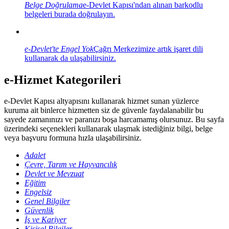
Belge Doğrulama
e-Devlet Kapısı'ndan alınan barkodlu
belgeleri burada doğrulayın.
e-Devlet'te Engel Yok
Çağrı Merkezimize artık işaret dili
kullanarak da ulaşabilirsiniz.
e-Hizmet Kategorileri
e-Devlet Kapısı altyapısını kullanarak hizmet sunan yüzlerce
kuruma ait binlerce hizmetten siz de güvenle faydalanabilir bu
sayede zamanınızı ve paranızı boşa harcamamış olursunuz. Bu sayfa
üzerindeki seçenekleri kullanarak ulaşmak istediğiniz bilgi, belge
veya başvuru formuna hızla ulaşabilirsiniz.
Adalet
Çevre, Tarım ve Hayvancılık
Devlet ve Mevzuat
Eğitim
Engelsiz
Genel Bilgiler
Güvenlik
İş ve Kariyer
Kişisel Bilgiler