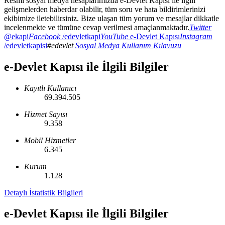
Resmî sosyal medya hesaplarımızda e-Devlet Kapısı ile ilgili
gelişmelerden haberdar olabilir, tüm soru ve hata bildirimlerinizi
ekibimize iletebilirsiniz. Bize ulaşan tüm yorum ve mesajlar dikkatle
incelenmekte ve tümüne cevap verilmesi amaçlanmaktadır.
Twitter
@ekapi
Facebook
/edevletkapi
YouTube
e-Devlet Kapısı
Instagram
/edevletkapisi
#edevlet
Sosyal Medya Kullanım Kılavuzu
e-Devlet Kapısı ile İlgili Bilgiler
Kayıtlı Kullanıcı
6
9
.
3
9
4
.
5
0
5
Hizmet Sayısı
9
.
3
5
8
Mobil Hizmetler
6
.
3
4
5
Kurum
1
.
1
2
8
Detaylı İstatistik Bilgileri
e-Devlet Kapısı ile İlgili Bilgiler