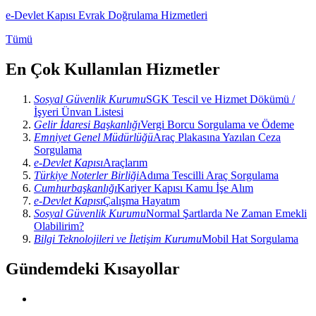
e-Devlet Kapısı Evrak Doğrulama Hizmetleri
Tümü
En Çok Kullanılan Hizmetler
Sosyal Güvenlik Kurumu
SGK Tescil ve Hizmet Dökümü /
İşyeri Ünvan Listesi
Gelir İdaresi Başkanlığı
Vergi Borcu Sorgulama ve Ödeme
Emniyet Genel Müdürlüğü
Araç Plakasına Yazılan Ceza
Sorgulama
e-Devlet Kapısı
Araçlarım
Türkiye Noterler Birliği
Adıma Tescilli Araç Sorgulama
Cumhurbaşkanlığı
Kariyer Kapısı Kamu İşe Alım
e-Devlet Kapısı
Çalışma Hayatım
Sosyal Güvenlik Kurumu
Normal Şartlarda Ne Zaman Emekli
Olabilirim?
Bilgi Teknolojileri ve İletişim Kurumu
Mobil Hat Sorgulama
Gündemdeki Kısayollar