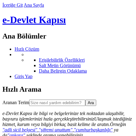
İçeriğe Git
Ana Sayfa
e-Devlet Kapısı
Ana Bölümler
Hızlı Çözüm
Erişilebilirlik Özellikleri
Salt Metin Görünümü
Daha Belirgin Odaklama
Giriş Yap
Hızlı Arama
Aranan Terim
e-Devlet Kapısı ile bilgi ve belgelerinize tek noktadan ulaşabilir,
başvuru işlemlerinizi hızla gerçekleştirebilirsiniz
Ulaşmak istediğiniz
hizmet, kurum veya bilgiyi birkaç basit kelime ile aratın.Örneğin
"adli sicil belgesi"
,
"şifremi unuttum"
,
"cumhurbaşkanlığı"
ya
da
"ankara"
şeklinde arama yapabilirsiniz.