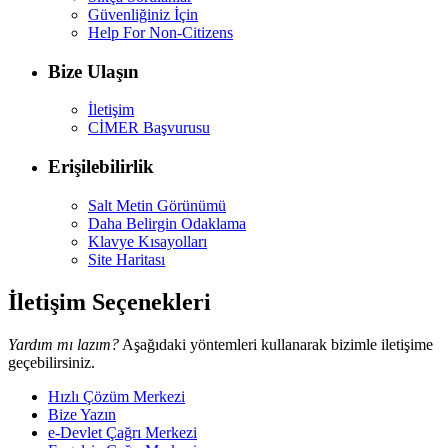
Güvenliğiniz İçin
Help For Non-Citizens
Bize Ulaşın
İletişim
CİMER Başvurusu
Erişilebilirlik
Salt Metin Görünümü
Daha Belirgin Odaklama
Klavye Kısayolları
Site Haritası
İletişim Seçenekleri
Yardım mı lazım?
Aşağıdaki yöntemleri kullanarak bizimle iletişime
geçebilirsiniz.
Hızlı Çözüm Merkezi
Bize Yazın
e-Devlet Çağrı Merkezi