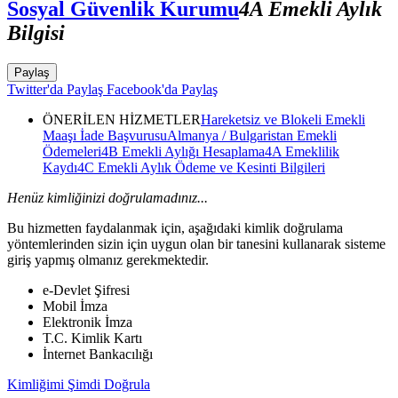
Sosyal Güvenlik Kurumu
4A Emekli Aylık
Bilgisi
Paylaş
Twitter'da Paylaş
Facebook'da Paylaş
ÖNERİLEN HİZMETLER
Hareketsiz ve Blokeli Emekli
Maaşı İade Başvurusu
Almanya / Bulgaristan Emekli
Ödemeleri
4B Emekli Aylığı Hesaplama
4A Emeklilik
Kaydı
4C Emekli Aylık Ödeme ve Kesinti Bilgileri
Henüz kimliğinizi doğrulamadınız...
Bu hizmetten faydalanmak için, aşağıdaki kimlik doğrulama
yöntemlerinden sizin için uygun olan bir tanesini kullanarak sisteme
giriş yapmış olmanız gerekmektedir.
e-Devlet Şifresi
Mobil İmza
Elektronik İmza
T.C. Kimlik Kartı
İnternet Bankacılığı
Kimliğimi Şimdi Doğrula