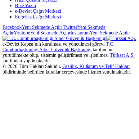
Bize Yazın
e-Devlet Çağrı Merkezi
Engelsiz Çağrı Merkezi
Facebook
Yeni Sekmede Açılır
Twitter
Yeni Sekmede
Açılır
Youtube
Yeni Sekmede Açılır
Instagram
Yeni Sekmede Açılır
e-Devlet Kapısı’nın kurulması ve yönetilmesi görevi
T.C.
Cumhurbaşkanlığı Siber Güvenlik Başkanlığı
tarafından
yürütülmekte olup, sistemin geliştirilmesi ve işletilmesi
Türksat A.Ş.
tarafından yapılmaktadır.
©
2026
Tüm Hakları Saklıdır.
Gizlilik, Kullanım ve Telif Hakları
bildiriminde belirtilen kurallar çerçevesinde hizmet sunulmaktadır.