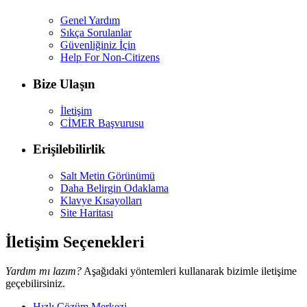
Genel Yardım
Sıkça Sorulanlar
Güvenliğiniz İçin
Help For Non-Citizens
Bize Ulaşın
İletişim
CİMER Başvurusu
Erişilebilirlik
Salt Metin Görünümü
Daha Belirgin Odaklama
Klavye Kısayolları
Site Haritası
İletişim Seçenekleri
Yardım mı lazım?
Aşağıdaki yöntemleri kullanarak bizimle iletişime
geçebilirsiniz.
Hızlı Çözüm Merkezi