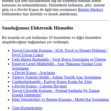
bulmak için tüm sayfalarımızın sağ üst kısmında bulunan arama
kutusunu da kullanabilirsiniz. Hizmetlerin kullanımı, şifre, sisteme
giriş ve e-Devlet Kapısı ile ilgili tüm sorularınızı
İletişim Merkezi
bölümünden bize iletebilir ve destek alabilirsiniz.
Sunduğumuz Elektronik Hizmetler
Bu kısımda en çok kullanılan 10 hizmetimiz ve diğer hizmetlere
ulaşabileceğiniz bağlantılara yer verilmiştir.
Sosyal Güvenlik Kurumu - SGK Tescil ve Hizmet Dökümü /
İşyeri Ünvan Listesi
Gelir İdaresi Başkanlığı - Vergi Borcu Sorgulama ve Ödeme
Emniyet Genel Müdürlüğü - Araç Plakasına Yazılan Ceza
Sorgulama
e-Devlet Kapısı - Araçlarım
Türkiye Noterler Birliği - Adıma Tescilli Araç Sorgulama
Cumhurbaşkanlığı - Kariyer Kapısı Kamu İşe Alım
e-Devlet Kapısı - Çalışma Hayatım
Sosyal Güvenlik Kurumu - Normal Şartlarda Ne Zaman
Emekli Olabilirim?
Bilgi Teknolojileri ve İletişim Kurumu - Mobil Hat Sorgulama
Tüm Hizmetlerimiz