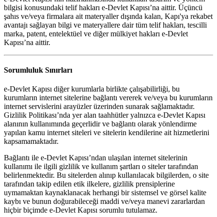
bilgisi konusundaki telif hakları e-Devlet Kapısı’na aittir. Üçüncü
şahıs ve/veya firmalara ait materyaller dışında kalan, Kapı'ya rekabet
avantajı sağlayan bilgi ve materyallere dair tüm telif hakları, tescilli
marka, patent, entelektüel ve diğer mülkiyet hakları e-Devlet
Kapısı’na aittir.
Sorumluluk Sınırları
e-Devlet Kapısı diğer kurumlarla birlikte çalışabilirliği, bu
kurumların internet sitelerine bağlantı vererek ve/veya bu kurumların
internet servislerini arayüzler üzerinden sunarak sağlamaktadır.
Gizlilik Politikası’nda yer alan taahhütler yalnızca e-Devlet Kapısı
alanının kullanımında geçerlidir ve bağlantı olarak yönlendirme
yapılan kamu internet siteleri ve sitelerin kendilerine ait hizmetlerini
kapsamamaktadır.
Bağlantı ile e-Devlet Kapısı’ndan ulaşılan internet sitelerinin
kullanımı ile ilgili gizlilik ve kullanım şartları o siteler tarafından
belirlenmektedir. Bu sitelerden alınıp kullanılacak bilgilerden, o site
tarafından takip edilen etik ilkelere, gizlilik prensiplerine
uymamaktan kaynaklanacak herhangi bir sistemsel ve görsel kalite
kaybı ve bunun doğurabileceği maddi ve/veya manevi zararlardan
hiçbir biçimde e-Devlet Kapısı sorumlu tutulamaz.