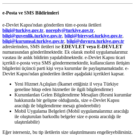
e-Posta ve SMS Bildirimleri
e-Devlet Kapısı'ndan gönderilen tüm e-posta iletileri
bilgi@turkiye.gov.tr
,
noreply@turkiye.gov.tr
,
bilgi@guvenlik.turkiye.gov.tr
,
bilgi@bireysel.turkiye.gov.tr
,
bilgi@kurumsal.turkiye.gov.tr
,
bilgi@duyuru.turkiye.gov.tr
adreslerinden, SMS iletileri ise
EDEVLET veya E-DEVLET
numarasından gönderilmektedir. Ek olarak mobil uygulamalarımız
vasıtası ile anlık bildirim yapılabilmektedir. e-Devlet Kapısı ticari
içerikli e-posta veya SMS göndermemektedir, kullanıcıların iletişim
bilgilerini üçüncü parti kişi veya kurumlar ile paylaşmamaktadır. e-
Devlet Kapısı'ndan gönderilen iletiler aşağıdaki içerikleri kapsar.
Yeni Hizmet Açılışları (İkamet ettiğiniz il veya Türkiye
geneline hitap eden hizmetler ile ilgili bilgilendirme)
Kurumlardan Gelen Bilgilendirme Mesajları (Resmi kurumlar
hakkınızda bir gelişme olduğunda, size e-Devlet Kapısı
aracılığı ile bilgilendirme mesajı gönderebilir)
Mobil Uygulama Belgeleri (Mobil uygulamalarımız aracılığı
ile oluşturulan barkodlu belgeler size e-posta aracılığı ile
ulaştırılabilir)
Eğer isterseniz, bu tip iletilerin size ulaştırılmasını engelleyebilirsiniz.