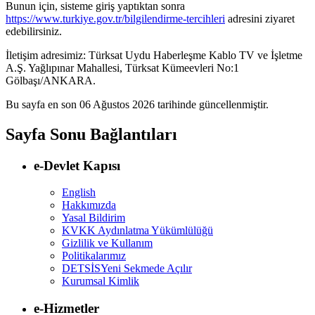
Bunun için, sisteme giriş yaptıktan sonra
https://www.turkiye.gov.tr/bilgilendirme-tercihleri
adresini ziyaret
edebilirsiniz.
İletişim adresimiz: Türksat Uydu Haberleşme Kablo TV ve İşletme
A.Ş. Yağlıpınar Mahallesi, Türksat Kümeevleri No:1
Gölbaşı/ANKARA.
Bu sayfa en son
06 Ağustos 2026
tarihinde güncellenmiştir.
Sayfa Sonu Bağlantıları
e-Devlet Kapısı
English
Hakkımızda
Yasal Bildirim
KVKK Aydınlatma Yükümlülüğü
Gizlilik ve Kullanım
Politikalarımız
DETSİS
Yeni Sekmede Açılır
Kurumsal Kimlik
e-Hizmetler