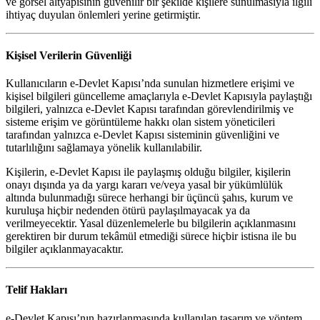
ve görsel altyapısının güvenilir bir şekilde kişilere sunulmasıyla ilgili
ihtiyaç duyulan önlemleri yerine getirmiştir.
Kişisel Verilerin Güvenliği
Kullanıcıların e-Devlet Kapısı’nda sunulan hizmetlere erişimi ve
kişisel bilgileri güncelleme amaçlarıyla e-Devlet Kapısıyla paylaştığı
bilgileri, yalnızca e-Devlet Kapısı tarafından görevlendirilmiş ve
sisteme erişim ve görüntüleme hakkı olan sistem yöneticileri
tarafından yalnızca e-Devlet Kapısı sisteminin güvenliğini ve
tutarlılığını sağlamaya yönelik kullanılabilir.
Kişilerin, e-Devlet Kapısı ile paylaşmış olduğu bilgiler, kişilerin
onayı dışında ya da yargı kararı ve/veya yasal bir yükümlülük
altında bulunmadığı sürece herhangi bir üçüncü şahıs, kurum ve
kuruluşa hiçbir nedenden ötürü paylaşılmayacak ya da
verilmeyecektir. Yasal düzenlemelerle bu bilgilerin açıklanmasını
gerektiren bir durum tekâmül etmediği sürece hiçbir istisna ile bu
bilgiler açıklanmayacaktır.
Telif Hakları
e-Devlet Kapısı’nın hazırlanmasında kullanılan tasarım ve yöntem