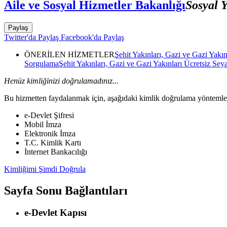
Aile ve Sosyal Hizmetler Bakanlığı
Sosyal 
Paylaş
Twitter'da Paylaş
Facebook'da Paylaş
ÖNERİLEN HİZMETLER
Şehit Yakınları, Gazi ve Gazi Yakı
Sorgulama
Şehit Yakınları, Gazi ve Gazi Yakınları Ücretsiz Se
Henüz kimliğinizi doğrulamadınız...
Bu hizmetten faydalanmak için, aşağıdaki kimlik doğrulama yöntemleri
e-Devlet Şifresi
Mobil İmza
Elektronik İmza
T.C. Kimlik Kartı
İnternet Bankacılığı
Kimliğimi Şimdi Doğrula
Sayfa Sonu Bağlantıları
e-Devlet Kapısı