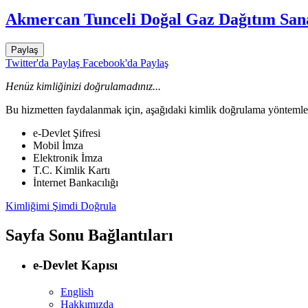
Akmercan Tunceli Doğal Gaz Dağıtım Sana
Paylaş
Twitter'da Paylaş
Facebook'da Paylaş
Henüz kimliğinizi doğrulamadınız...
Bu hizmetten faydalanmak için, aşağıdaki kimlik doğrulama yöntemleri
e-Devlet Şifresi
Mobil İmza
Elektronik İmza
T.C. Kimlik Kartı
İnternet Bankacılığı
Kimliğimi Şimdi Doğrula
Sayfa Sonu Bağlantıları
e-Devlet Kapısı
English
Hakkımızda