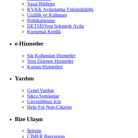
Yasal Bildirim
KVKK Aydınlatma Yükümlülüğü
Gizlilik ve Kullanım
Politikalarımız
DETSİS
Yeni Sekmede Açılır
Kurumsal Kimlik
e-Hizmetler
Sık Kullanılan Hizmetler
Yeni Eklenen Hizmetler
Kurum Hizmetleri
Yardım
Genel Yardım
Sıkça Sorulanlar
Güvenliğiniz İçin
Help For Non-Citizens
Bize Ulaşın
İletişim
CİMER Başvurusu