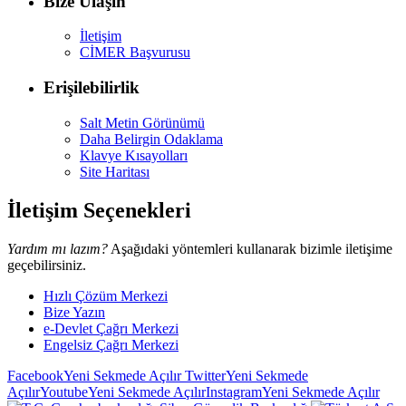
Bize Ulaşın
İletişim
CİMER Başvurusu
Erişilebilirlik
Salt Metin Görünümü
Daha Belirgin Odaklama
Klavye Kısayolları
Site Haritası
İletişim Seçenekleri
Yardım mı lazım?
Aşağıdaki yöntemleri kullanarak bizimle iletişime
geçebilirsiniz.
Hızlı Çözüm Merkezi
Bize Yazın
e-Devlet Çağrı Merkezi
Engelsiz Çağrı Merkezi
Facebook
Yeni Sekmede Açılır
Twitter
Yeni Sekmede
Açılır
Youtube
Yeni Sekmede Açılır
Instagram
Yeni Sekmede Açılır