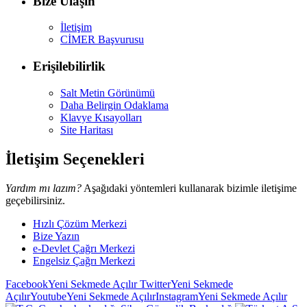
Bize Ulaşın
İletişim
CİMER Başvurusu
Erişilebilirlik
Salt Metin Görünümü
Daha Belirgin Odaklama
Klavye Kısayolları
Site Haritası
İletişim Seçenekleri
Yardım mı lazım?
Aşağıdaki yöntemleri kullanarak bizimle iletişime
geçebilirsiniz.
Hızlı Çözüm Merkezi
Bize Yazın
e-Devlet Çağrı Merkezi
Engelsiz Çağrı Merkezi
Facebook
Yeni Sekmede Açılır
Twitter
Yeni Sekmede
Açılır
Youtube
Yeni Sekmede Açılır
Instagram
Yeni Sekmede Açılır