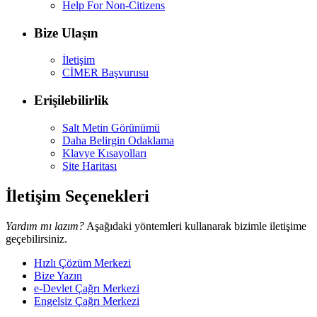
Help For Non-Citizens
Bize Ulaşın
İletişim
CİMER Başvurusu
Erişilebilirlik
Salt Metin Görünümü
Daha Belirgin Odaklama
Klavye Kısayolları
Site Haritası
İletişim Seçenekleri
Yardım mı lazım?
Aşağıdaki yöntemleri kullanarak bizimle iletişime
geçebilirsiniz.
Hızlı Çözüm Merkezi
Bize Yazın
e-Devlet Çağrı Merkezi
Engelsiz Çağrı Merkezi