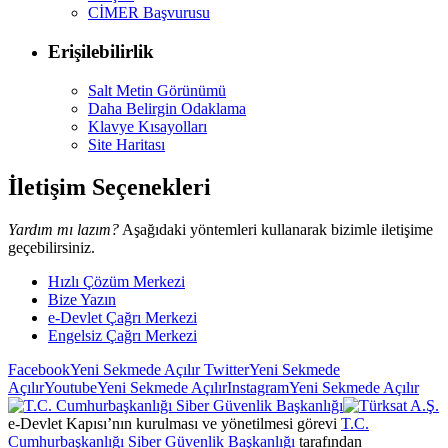
CİMER Başvurusu
Erişilebilirlik
Salt Metin Görünümü
Daha Belirgin Odaklama
Klavye Kısayolları
Site Haritası
İletişim Seçenekleri
Yardım mı lazım?
Aşağıdaki yöntemleri kullanarak bizimle iletişime
geçebilirsiniz.
Hızlı Çözüm Merkezi
Bize Yazın
e-Devlet Çağrı Merkezi
Engelsiz Çağrı Merkezi
Facebook
Yeni Sekmede Açılır
Twitter
Yeni Sekmede
Açılır
Youtube
Yeni Sekmede Açılır
Instagram
Yeni Sekmede Açılır
e-Devlet Kapısı’nın kurulması ve yönetilmesi görevi
T.C.
Cumhurbaşkanlığı Siber Güvenlik Başkanlığı
tarafından