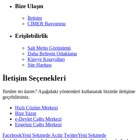
Bize Ulaşın
İletişim
CİMER Başvurusu
Erişilebilirlik
Salt Metin Görünümü
Daha Belirgin Odaklama
Klavye Kısayolları
Site Haritası
İletişim Seçenekleri
Yardım mı lazım?
Aşağıdaki yöntemleri kullanarak bizimle iletişime
geçebilirsiniz.
Hızlı Çözüm Merkezi
Bize Yazın
e-Devlet Çağrı Merkezi
Engelsiz Çağrı Merkezi
Facebook
Yeni Sekmede Açılır
Twitter
Yeni Sekmede