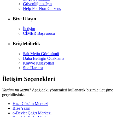
Güvenliğiniz İçin
Help For Non-Citizens
Bize Ulaşın
İletişim
CİMER Başvurusu
Erişilebilirlik
Salt Metin Görünümü
Daha Belirgin Odaklama
Klavye Kısayolları
Site Haritası
İletişim Seçenekleri
Yardım mı lazım?
Aşağıdaki yöntemleri kullanarak bizimle iletişime
geçebilirsiniz.
Hızlı Çözüm Merkezi
Bize Yazın
e-Devlet Çağrı Merkezi