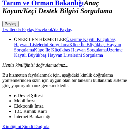
Tarım ve Orman Bakanlığı
Anaç
Koyun/Keçi Destek Bilgisi Sorgulama
Paylaş
Twitter'da Paylaş
Facebook'da Paylaş
ÖNERİLEN HİZMETLER
Üzerime Kayıtlı Küçükbaş
Hayvan Listelerini Sorgulama
Küpe İle Büyükbaş Hayvan
Sorgulama
Küpe İle Küçükbaş Hayvan Sorgulama
Üzerime
Kayıtlı Büyükbaş Hayvan Listelerini Sorgulama
Henüz kimliğinizi doğrulamadınız...
Bu hizmetten faydalanmak için, aşağıdaki kimlik doğrulama
yöntemlerinden sizin için uygun olan bir tanesini kullanarak sisteme
giriş yapmış olmanız gerekmektedir.
e-Devlet Şifresi
Mobil İmza
Elektronik İmza
T.C. Kimlik Kartı
İnternet Bankacılığı
Kimliğimi Şimdi Doğrula