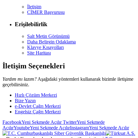
İletişim
CİMER Başvurusu
Erişilebilirlik
Salt Metin Görünümü
Daha Belirgin Odaklama
Klavye Kısayolları
Site Haritası
İletişim Seçenekleri
Yardım mı lazım?
Aşağıdaki yöntemleri kullanarak bizimle iletişime
geçebilirsiniz.
Hızlı Çözüm Merkezi
Bize Yazın
e-Devlet Çağrı Merkezi
Engelsiz Çağrı Merkezi
Facebook
Yeni Sekmede Açılır
Twitter
Yeni Sekmede
Açılır
Youtube
Yeni Sekmede Açılır
Instagram
Yeni Sekmede Açılır