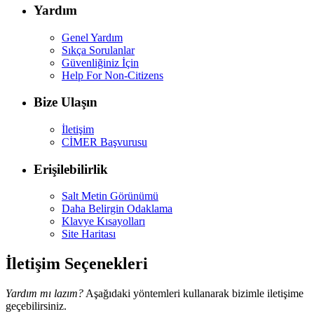
Yardım
Genel Yardım
Sıkça Sorulanlar
Güvenliğiniz İçin
Help For Non-Citizens
Bize Ulaşın
İletişim
CİMER Başvurusu
Erişilebilirlik
Salt Metin Görünümü
Daha Belirgin Odaklama
Klavye Kısayolları
Site Haritası
İletişim Seçenekleri
Yardım mı lazım?
Aşağıdaki yöntemleri kullanarak bizimle iletişime
geçebilirsiniz.