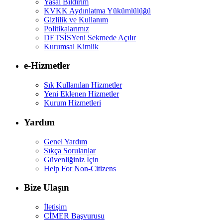
Yasal Bildirim
KVKK Aydınlatma Yükümlülüğü
Gizlilik ve Kullanım
Politikalarımız
DETSİS
Yeni Sekmede Açılır
Kurumsal Kimlik
e-Hizmetler
Sık Kullanılan Hizmetler
Yeni Eklenen Hizmetler
Kurum Hizmetleri
Yardım
Genel Yardım
Sıkça Sorulanlar
Güvenliğiniz İçin
Help For Non-Citizens
Bize Ulaşın
İletişim
CİMER Başvurusu