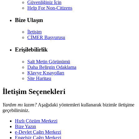
Güvenliğiniz İçin
Help For Non-Citizens
Bize Ulaşın
İletişim
CİMER Başvurusu
Erişilebilirlik
Salt Metin Görünümü
Daha Belirgin Odaklama
Klavye Kısayolları
Site Haritası
İletişim Seçenekleri
Yardım mı lazım?
Aşağıdaki yöntemleri kullanarak bizimle iletişime
geçebilirsiniz.
Hızlı Çözüm Merkezi
Bize Yazın
e-Devlet Çağrı Merkezi
Engelsiz Çağrı Merkezi