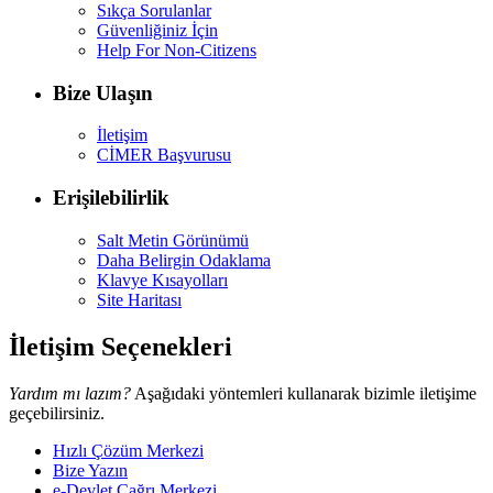
Sıkça Sorulanlar
Güvenliğiniz İçin
Help For Non-Citizens
Bize Ulaşın
İletişim
CİMER Başvurusu
Erişilebilirlik
Salt Metin Görünümü
Daha Belirgin Odaklama
Klavye Kısayolları
Site Haritası
İletişim Seçenekleri
Yardım mı lazım?
Aşağıdaki yöntemleri kullanarak bizimle iletişime
geçebilirsiniz.
Hızlı Çözüm Merkezi
Bize Yazın
e-Devlet Çağrı Merkezi