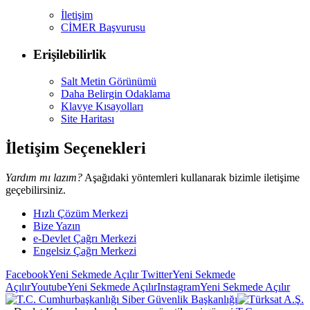
İletişim
CİMER Başvurusu
Erişilebilirlik
Salt Metin Görünümü
Daha Belirgin Odaklama
Klavye Kısayolları
Site Haritası
İletişim Seçenekleri
Yardım mı lazım?
Aşağıdaki yöntemleri kullanarak bizimle iletişime
geçebilirsiniz.
Hızlı Çözüm Merkezi
Bize Yazın
e-Devlet Çağrı Merkezi
Engelsiz Çağrı Merkezi
Facebook
Yeni Sekmede Açılır
Twitter
Yeni Sekmede
Açılır
Youtube
Yeni Sekmede Açılır
Instagram
Yeni Sekmede Açılır