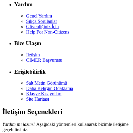
Yardım
Genel Yardım
Sıkça Sorulanlar
Güvenliğiniz İçin
Help For Non-Citizens
Bize Ulaşın
İletişim
CİMER Başvurusu
Erişilebilirlik
Salt Metin Görünümü
Daha Belirgin Odaklama
Klavye Kısayolları
Site Haritası
İletişim Seçenekleri
Yardım mı lazım?
Aşağıdaki yöntemleri kullanarak bizimle iletişime
geçebilirsiniz.