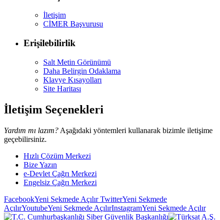
İletişim
CİMER Başvurusu
Erişilebilirlik
Salt Metin Görünümü
Daha Belirgin Odaklama
Klavye Kısayolları
Site Haritası
İletişim Seçenekleri
Yardım mı lazım?
Aşağıdaki yöntemleri kullanarak bizimle iletişime
geçebilirsiniz.
Hızlı Çözüm Merkezi
Bize Yazın
e-Devlet Çağrı Merkezi
Engelsiz Çağrı Merkezi
Facebook
Yeni Sekmede Açılır
Twitter
Yeni Sekmede
Açılır
Youtube
Yeni Sekmede Açılır
Instagram
Yeni Sekmede Açılır