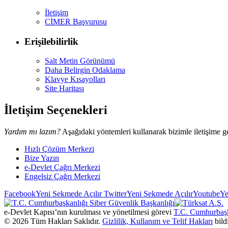
İletişim
CİMER Başvurusu
Erişilebilirlik
Salt Metin Görünümü
Daha Belirgin Odaklama
Klavye Kısayolları
Site Haritası
İletişim Seçenekleri
Yardım mı lazım?
Aşağıdaki yöntemleri kullanarak bizimle iletişime ge
Hızlı Çözüm Merkezi
Bize Yazın
e-Devlet Çağrı Merkezi
Engelsiz Çağrı Merkezi
Facebook
Yeni Sekmede Açılır
Twitter
Yeni Sekmede Açılır
Youtube
Ye
e-Devlet Kapısı’nın kurulması ve yönetilmesi görevi
T.C. Cumhurbaşk
©
2026
Tüm Hakları Saklıdır.
Gizlilik, Kullanım ve Telif Hakları
bild