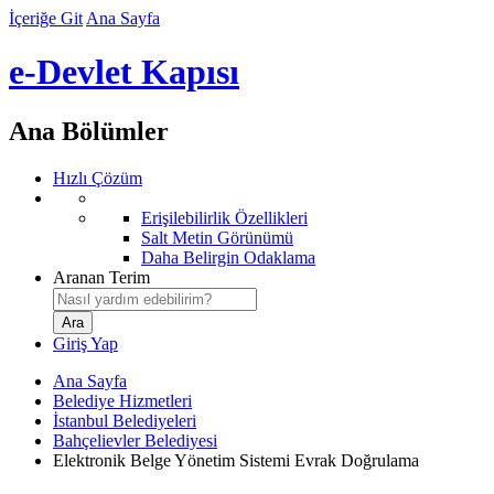
İçeriğe Git
Ana Sayfa
e-Devlet Kapısı
Ana Bölümler
Hızlı Çözüm
Erişilebilirlik Özellikleri
Salt Metin Görünümü
Daha Belirgin Odaklama
Aranan Terim
Giriş Yap
Ana Sayfa
Belediye Hizmetleri
İstanbul Belediyeleri
Bahçelievler Belediyesi
Elektronik Belge Yönetim Sistemi Evrak Doğrulama