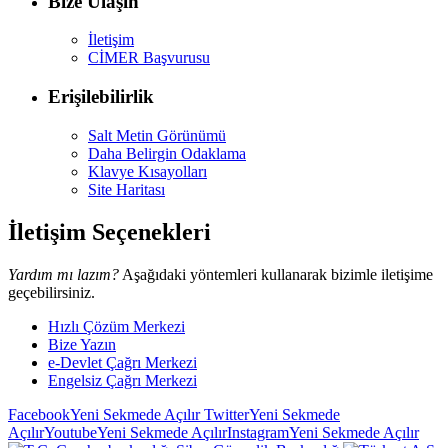
Bize Ulaşın
İletişim
CİMER Başvurusu
Erişilebilirlik
Salt Metin Görünümü
Daha Belirgin Odaklama
Klavye Kısayolları
Site Haritası
İletişim Seçenekleri
Yardım mı lazım?
Aşağıdaki yöntemleri kullanarak bizimle iletişime
geçebilirsiniz.
Hızlı Çözüm Merkezi
Bize Yazın
e-Devlet Çağrı Merkezi
Engelsiz Çağrı Merkezi
Facebook
Yeni Sekmede Açılır
Twitter
Yeni Sekmede
Açılır
Youtube
Yeni Sekmede Açılır
Instagram
Yeni Sekmede Açılır