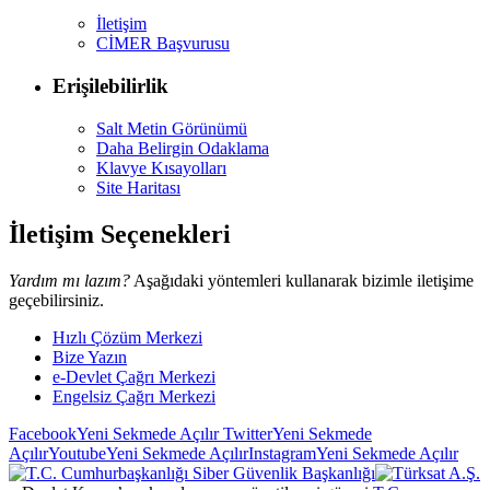
İletişim
CİMER Başvurusu
Erişilebilirlik
Salt Metin Görünümü
Daha Belirgin Odaklama
Klavye Kısayolları
Site Haritası
İletişim Seçenekleri
Yardım mı lazım?
Aşağıdaki yöntemleri kullanarak bizimle iletişime
geçebilirsiniz.
Hızlı Çözüm Merkezi
Bize Yazın
e-Devlet Çağrı Merkezi
Engelsiz Çağrı Merkezi
Facebook
Yeni Sekmede Açılır
Twitter
Yeni Sekmede
Açılır
Youtube
Yeni Sekmede Açılır
Instagram
Yeni Sekmede Açılır