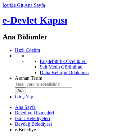
İçeriğe Git
Ana Sayfa
e-Devlet Kapısı
Ana Bölümler
Hızlı Çözüm
Erişilebilirlik Özellikleri
Salt Metin Görünümü
Daha Belirgin Odaklama
Aranan Terim
Giriş Yap
Ana Sayfa
Belediye Hizmetleri
İzmir Belediyeleri
Beydağ Belediyesi
e-Belediye