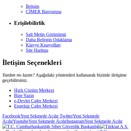
İletişim
CİMER Başvurusu
Erişilebilirlik
Salt Metin Görünümü
Daha Belirgin Odaklama
Klavye Kısayolları
Site Haritası
İletişim Seçenekleri
Yardım mı lazım?
Aşağıdaki yöntemleri kullanarak bizimle iletişime
geçebilirsiniz.
Hızlı Çözüm Merkezi
Bize Yazın
e-Devlet Çağrı Merkezi
Engelsiz Çağrı Merkezi
Facebook
Yeni Sekmede Açılır
Twitter
Yeni Sekmede
Açılır
Youtube
Yeni Sekmede Açılır
Instagram
Yeni Sekmede Açılır