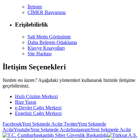
İletişim
CİMER Başvurusu
Erişilebilirlik
Salt Metin Görünümü
Daha Belirgin Odaklama
Klavye Kısayolları
Site Haritası
İletişim Seçenekleri
Yardım mı lazım?
Aşağıdaki yöntemleri kullanarak bizimle iletişime
geçebilirsiniz.
Hızlı Çözüm Merkezi
Bize Yazın
e-Devlet Çağrı Merkezi
Engelsiz Çağrı Merkezi
Facebook
Yeni Sekmede Açılır
Twitter
Yeni Sekmede
Açılır
Youtube
Yeni Sekmede Açılır
Instagram
Yeni Sekmede Açılır