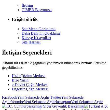
İletişim
CİMER Başvurusu
Erişilebilirlik
Salt Metin Görünümü
Daha Belirgin Odaklama
Klavye Kısayolları
Site Haritası
İletişim Seçenekleri
Yardım mı lazım?
Aşağıdaki yöntemleri kullanarak bizimle iletişime
geçebilirsiniz.
Hızlı Çözüm Merkezi
Bize Yazın
e-Devlet Çağrı Merkezi
Engelsiz Çağrı Merkezi
Facebook
Yeni Sekmede Açılır
Twitter
Yeni Sekmede
Açılır
Youtube
Yeni Sekmede Açılır
Instagram
Yeni Sekmede Açılır