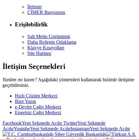
İletişim
CİMER Başvurusu
Erişilebilirlik
Salt Metin Görünümü
Daha Belirgin Odaklama
Klavye Kısayolları
Site Haritası
İletişim Seçenekleri
Yardım mı lazım?
Aşağıdaki yöntemleri kullanarak bizimle iletişime
geçebilirsiniz.
Hızlı Çözüm Merkezi
Bize Yazın
e-Devlet Çağrı Merkezi
Engelsiz Çağrı Merkezi
Facebook
Yeni Sekmede Açılır
Twitter
Yeni Sekmede
Açılır
Youtube
Yeni Sekmede Açılır
Instagram
Yeni Sekmede Açılır