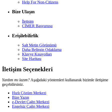
Help For Non-Citizens
Bize Ulaşın
İletişim
CİMER Başvurusu
Erişilebilirlik
Salt Metin Görünümü
Daha Belirgin Odaklama
Klavye Kısayolları
Site Haritası
İletişim Seçenekleri
Yardım mı lazım?
Aşağıdaki yöntemleri kullanarak bizimle iletişime
geçebilirsiniz.
Hızlı Çözüm Merkezi
Bize Yazın
e-Devlet Çağrı Merkezi
Engelsiz Çağrı Merkezi