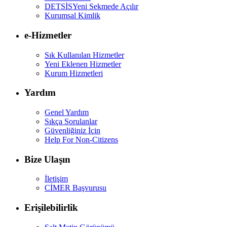
DETSİS
Yeni Sekmede Açılır
Kurumsal Kimlik
e-Hizmetler
Sık Kullanılan Hizmetler
Yeni Eklenen Hizmetler
Kurum Hizmetleri
Yardım
Genel Yardım
Sıkça Sorulanlar
Güvenliğiniz İçin
Help For Non-Citizens
Bize Ulaşın
İletişim
CİMER Başvurusu
Erişilebilirlik